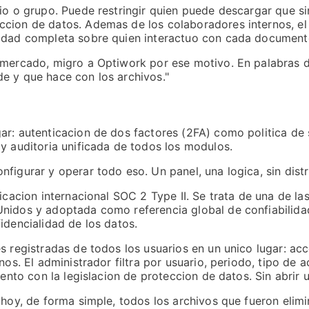
io o grupo. Puede restringir quien puede descargar que si
cion de datos. Ademas de los colaboradores internos, el 
lidad completa sobre quien interactuo con cada documento
l mercado, migro a Optiwork por ese motivo. En palabras 
e y que hace con los archivos."
ar: autenticacion de dos factores (2FA) como politica de 
y auditoria unificada de todos los modulos.
figurar y operar todo eso. Un panel, una logica, sin distr
ficacion internacional SOC 2 Type II. Se trata de una de l
Unidos y adoptada como referencia global de confiabilida
idencialidad de los datos.
s registradas de todos los usuarios en un unico lugar: ac
nos. El administrador filtra por usuario, periodo, tipo de
ento con la legislacion de proteccion de datos. Sin abrir u
r hoy, de forma simple, todos los archivos que fueron eli