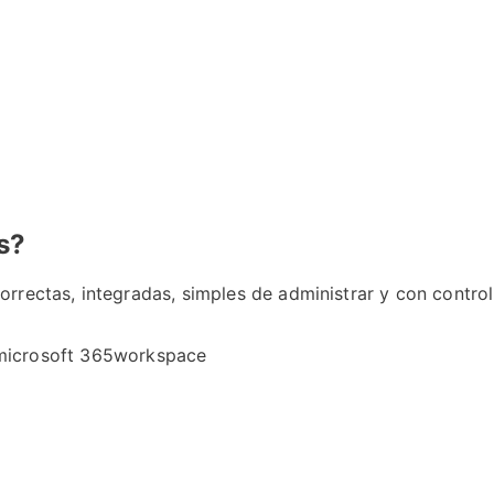
s?
rrectas, integradas, simples de administrar y con control
microsoft 365
workspace