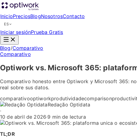
Inicio
Precios
Blog
Nosotros
Contacto
ES
Iniciar sesión
Prueba Gratis
Blog
/
Comparativo
Comparativo
Optiwork vs. Microsoft 365: platafor
Comparativo honesto entre Optiwork y Microsoft 365: no se
real sobre sus datos.
comparativo
optiwork
produtividade
comparison
productivi
Redação Optidata
·
10 de abril de 2026
·
9 min de lectura
TL;DR