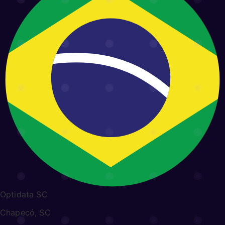
Optidata SC
Chapecó, SC