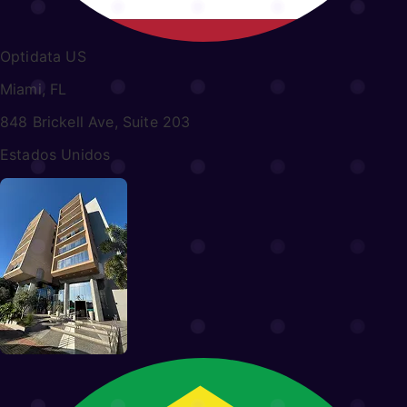
Optidata US
Miami, FL
848 Brickell Ave, Suite 203
Estados Unidos