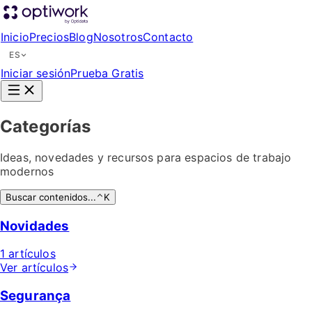
Inicio
Precios
Blog
Nosotros
Contacto
ES
Iniciar sesión
Prueba Gratis
Categorías
Ideas, novedades y recursos para espacios de trabajo
modernos
Buscar contenidos...
K
Novidades
1 artículos
Ver artículos
Segurança