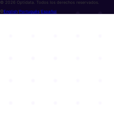
© 2026 Optidata. Todos los derechos reservados.
English
/
Português
/
Español