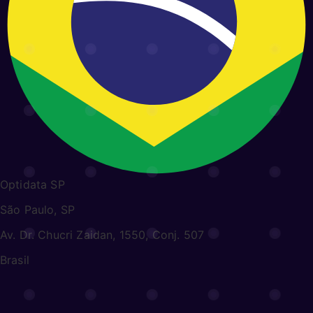
Optidata SP
São Paulo, SP
Av. Dr. Chucri Zaidan, 1550, Conj. 507
Brasil